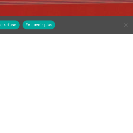
Je refuse
En savoir plus
ibles
 est le fruit d’un
isibles des trois
 textes dits «
ébreu, araméen,