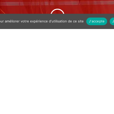
;
ur améliorer votre expérience d'utilisation de ce site
J'accepte
ionnaire des intraduis
ois monothéismes
ong cours, tant historique que conceptuelle et langagière,
ui bloque. Nous travaillons à un Dictionnaire des intradu
tir des mots en langues autour desquels s’enroulent les
ble, Coran. Comment dit-on/ ne dit-on pas « Dieu » en h