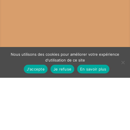
Nous utilisons des cookies pour améliorer votre expérience
;
d'utilisation de ce site
J'accepte
Je refuse
En savoir plus
Une Maison de la sagesse
aujourd’hui ? C’est en actualisant
ce modèle que nous concevons les
Maisons de la Sagesse – Traduire